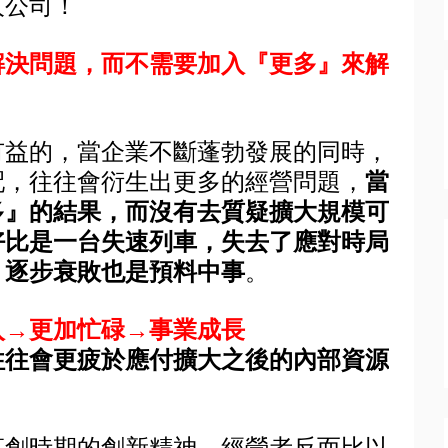
人公司！
解決問題，而不需要加入『更多』來解
有益的，當企業不斷蓬勃發展的同時，
配，往往會衍生出更多的經營問題，
當
多』的結果，而沒有去質疑擴大規模可
好比是一台失速列車，失去了應對時局
，逐步衰敗也是預料中事
。
入→更加忙碌→事業成長
往往會更疲於應付擴大之後的內部資源
草創時期的創新精神，經營者反而比以