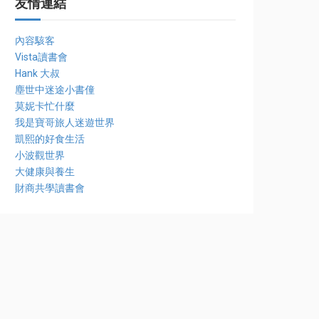
友情連結
內容駭客
Vista讀書會
Hank 大叔
塵世中迷途小書僮
莫妮卡忙什麼
我是寶哥旅人迷遊世界
凱熙的好食生活
小波觀世界
大健康與養生
財商共學讀書會