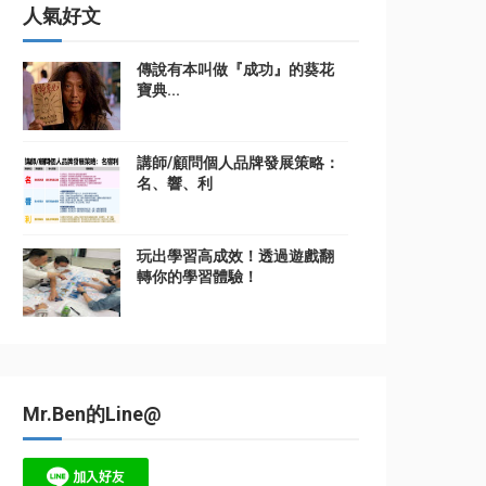
人氣好文
傳說有本叫做『成功』的葵花
寶典...
講師/顧問個人品牌發展策略：
名、響、利
玩出學習高成效！透過遊戲翻
轉你的學習體驗！
Mr.Ben的Line@