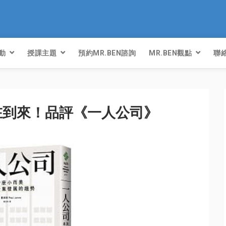
動
授課主題
預約MR.BEN諮詢
MR.BEN觀點
聯絡
在到來！品評《一人公司》