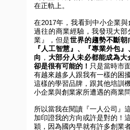
在正軌上。
在
2017
年，我看到中小企業與
過往的商業經驗，我發現大部
業』，但是
世界的趨勢不斷朝
『人工智慧』、『專業外包』
向
，
大部分人未必都能成為大
卻是很有可能的！
只是當時市
有越來越多人跟我有一樣的困
這樣的學習品牌，跟其他培訓
小企業與創業家所遭遇的商業
所以當我在閱讀『一人公司』
加印證我的方向或許是對的！
穎，因為國內早就有許多創業