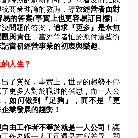
傳統商業理論的教誨，導致
經營者面對
容易的答案
(
事實上也更容易訂目標
)
，
解決問題的答案，
追求『更多』是永無
問題與責任
，當經營者忙於應付這些衍
忘記當初經營事業的初衷與樂趣
。
主的人生？
提出了質疑，事實上，世界的趨勢不停
來了更多人對於職涯的省思，而一人公
思，如何做到『足夠』，而不是『更
來企業發展的趨勢！
但自由工作者不等於就是一人公司！
讓
由工作者跟一人工司還是有所差異，關