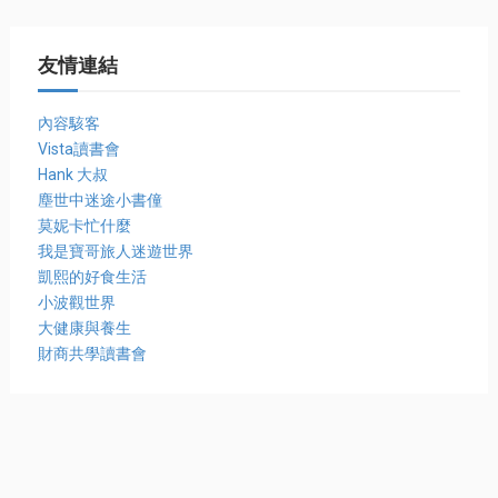
友情連結
內容駭客
Vista讀書會
Hank 大叔
塵世中迷途小書僮
莫妮卡忙什麼
我是寶哥旅人迷遊世界
凱熙的好食生活
小波觀世界
大健康與養生
財商共學讀書會