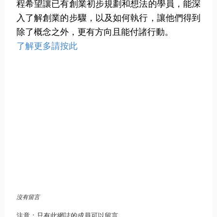
程希望讓已有創業初步規劃和想法的學員，能深
入了解創業的步驟，以及如何執行，讓他們得到
除了概念之外，更有方向且能付諸行動。
了解更多請按此
Mr.Ben,就業,創業,職策,職策專家,職涯,微企,職涯規劃,職
涯顧問,創業家,顧問,創業顧問,講師,新創,商業模式,創業行
銷,痛點行銷,行銷,小企,小企行銷,心啟點,找工作,找方向,面
試,履歷表,職涯諮詢,造王者,求職,陳政廷
沒有留言
注意：只有此網誌的成員可以留言。