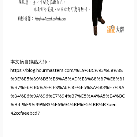
本文摘自鐘點大師：
https://blog.hourmasters.com/%E9%BC%93%E8%88
%9E%E5%89%B5%E6%A5%AD%E8%88%87%E8%81
%B7%E6%B6%AF%E8%A6%8F%E5%8A%83%E7%9A
%84%E6%9A%96%E7%94%B7%E5%A4%A5%E4%BC
%B4-%E9%99%B3%E6%94%BF%E5%BB%B7ben-
42ccfaeebcd7