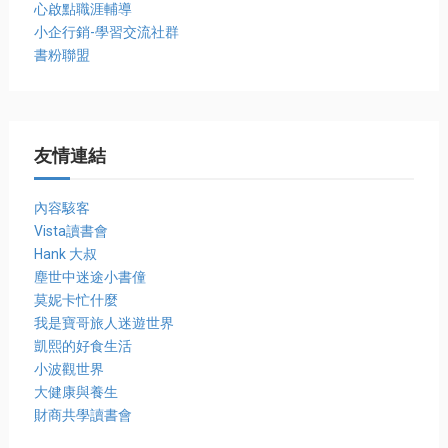
心啟點職涯輔導
小企行銷-學習交流社群
書粉聯盟
友情連結
內容駭客
Vista讀書會
Hank 大叔
塵世中迷途小書僮
莫妮卡忙什麼
我是寶哥旅人迷遊世界
凱熙的好食生活
小波觀世界
大健康與養生
財商共學讀書會