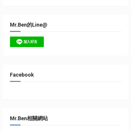
Mr.Ben的Line@
Facebook
Mr.Ben相關網站