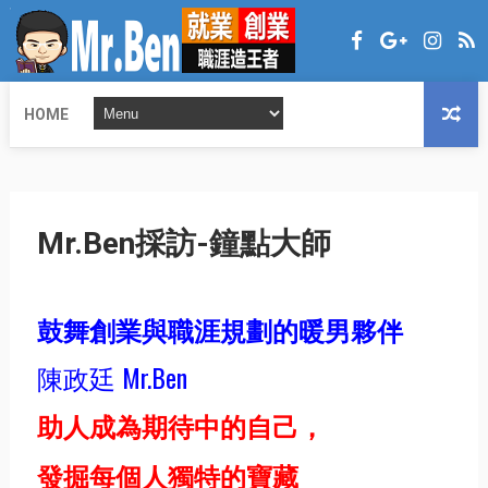
HOME
Mr.Ben採訪-鐘點大師
鼓舞創業與職涯規劃的暖男夥伴
陳政廷 Mr.Ben
助人成為期待中的自己，
發掘每個人獨特的寶藏