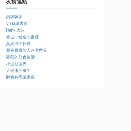
友情連結
內容駭客
Vista讀書會
Hank 大叔
塵世中迷途小書僮
莫妮卡忙什麼
我是寶哥旅人迷遊世界
凱熙的好食生活
小波觀世界
大健康與養生
財商共學讀書會