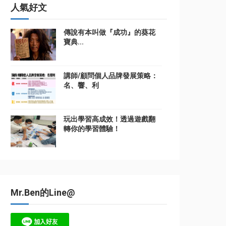
人氣好文
傳說有本叫做『成功』的葵花
寶典...
講師/顧問個人品牌發展策略：
名、響、利
玩出學習高成效！透過遊戲翻
轉你的學習體驗！
Mr.Ben的Line@