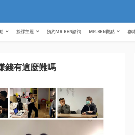
動
授課主題
預約MR.BEN諮詢
MR.BEN觀點
聯絡
公司賺錢有這麼難嗎